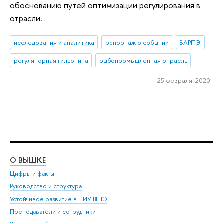
обоснованию путей оптимизации регулирования в
отрасли.
исследования и аналитика
репортаж о событии
ВАРПЭ
регуляторная гильотина
рыбопромышленная отрасль
25 февраля 2020
О ВЫШКЕ
ОБ
Цифры и факты
Ли
Руководство и структура
Дов
Устойчивое развитие в НИУ ВШЭ
Ол
Преподаватели и сотрудники
При